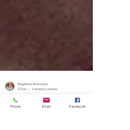
Phone
Email
Facebook
Magdalena Borkowska
22 kwi
1 minut(y) czytania
Wyprawka okołoporodowa - jak