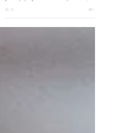
wielu zmian. Jest to również moment, w którym szczególnie
potrzebujemy wsparcia i kontaktu z innymi osobami, które
przechodzą lub przeszły podobne doświadczenia.