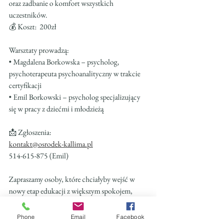
oraz zadbanie o komfort wszystkich 
uczestników.
💰 Koszt:  200zł
Warsztaty prowadzą:
• Magdalena Borkowska – psycholog, 
psychoterapeuta psychoanalityczny w trakcie 
certyfikacji
• Emil Borkowski – psycholog specjalizujący 
się w pracy z dziećmi i młodzieżą
📩 Zgłoszenia:
kontakt@osrodek-kallima.pl
514-615-875 (Emil)
Zapraszamy osoby, które chciałyby wejść w 
nowy etap edukacji z większym spokojem, 
pewnością siebie i lepszym przygotowaniem do 
zmian!
Phone
Email
Facebook