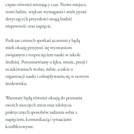
często również stresujący czas. Nowe miejsce, 
nowi ludzie, większe wymagania i wiele pytań 
dotyczących przyszłości mogą budzić 
niepewność oraz napięcie.
Podczas czterech spotkań uczestnicy będą 
mieli okazję przyjrzeć się wyzwaniom 
związanym z rozpoczęciem nauki w szkole 
średniej. Porozmawiamy o lęku, stresie, presji i 
oczekiwaniach wobec siebie, a także o 
organizacji nauki i odnajdywaniu się w nowym 
środowisku.
Warsztaty będą również okazją do poznania 
swoich mocnych stron oraz zdobycia 
praktycznych sposobów radzenia sobie z 
napięciem, komunikacją i sytuacjami 
konfliktowymi.