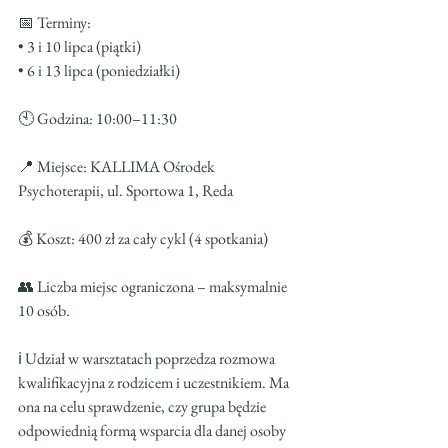
📅 Terminy:
• 3 i 10 lipca (piątki)
• 6 i 13 lipca (poniedziałki)
🕙 Godzina: 10:00–11:30
📍 Miejsce: KALLIMA Ośrodek 
Psychoterapii, ul. Sportowa 1, Reda
💰 Koszt: 400 zł za cały cykl (4 spotkania)
👥 Liczba miejsc ograniczona – maksymalnie 
10 osób.
ℹ️ Udział w warsztatach poprzedza rozmowa 
kwalifikacyjna z rodzicem i uczestnikiem. Ma 
ona na celu sprawdzenie, czy grupa będzie 
odpowiednią formą wsparcia dla danej osoby 