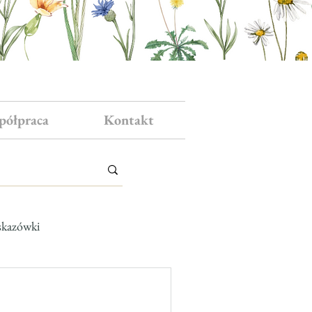
półpraca
Kontakt
skazówki