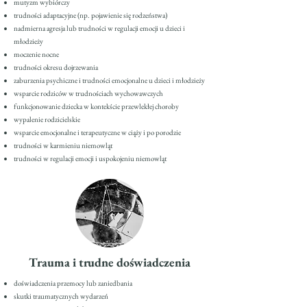
mutyzm wybiórczy
trudności adaptacyjne (np. pojawienie się rodzeństwa)
nadmierna agresja lub trudności w regulacji emocji u dzieci i
młodzieży
moczenie nocne
trudności okresu dojrzewania
zaburzenia psychiczne i trudności emocjonalne u dzieci i młodzieży
wsparcie rodziców w trudnościach wychowawczych
funkcjonowanie dziecka w kontekście przewlekłej choroby
wypalenie rodzicielskie
wsparcie emocjonalne i terapeutyczne w ciąży i po porodzie
trudności w karmieniu niemowląt
trudności w regulacji emocji i uspokojeniu niemowląt
Trauma i trudne doświadczenia
doświadczenia przemocy lub zaniedbania
skutki traumatycznych wydarzeń