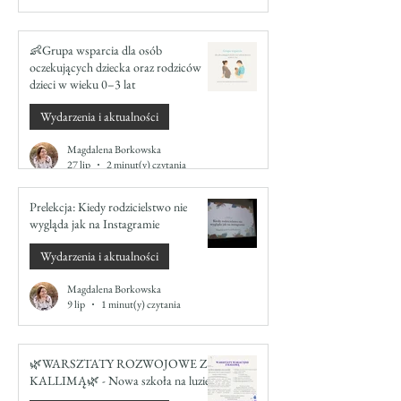
👶Grupa wsparcia dla osób
oczekujących dziecka oraz rodziców
dzieci w wieku 0–3 lat
Wydarzenia i aktualności
Magdalena Borkowska
27 lip
2 minut(y) czytania
Prelekcja: Kiedy rodzicielstwo nie
wygląda jak na Instagramie
Wydarzenia i aktualności
Magdalena Borkowska
9 lip
1 minut(y) czytania
🌿WARSZTATY ROZWOJOWE Z
KALLIMĄ🌿 - Nowa szkoła na luzie