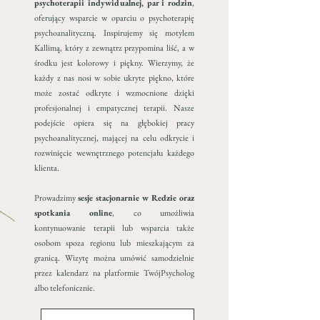
psychoterapii indywidualnej, par i rodzin
,
oferujący wsparcie w oparciu o psychoterapię
psychoanalityczną. Inspirujemy się motylem
Kallimą, który z zewnątrz przypomina liść, a w
środku jest kolorowy i piękny. Wierzymy, że
każdy z nas nosi w sobie ukryte piękno, które
może zostać odkryte i wzmocnione dzięki
profesjonalnej i empatycznej terapii. Nasze
podejście opiera się na głębokiej pracy
psychoanalitycznej, mającej na celu odkrycie i
rozwinięcie wewnętrznego potencjału każdego
klienta.
Prowadzimy
sesje stacjonarnie w Redzie oraz
spotkania online
, co umożliwia
kontynuowanie terapii lub wsparcia także
osobom spoza regionu lub mieszkającym za
granicą. Wizytę można umówić samodzielnie
przez kalendarz na platformie TwójPsycholog
albo telefonicznie.