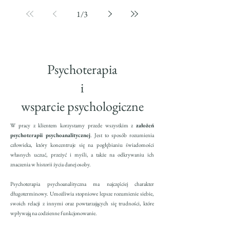
1
/
3
Psychoterapia
i
wsparcie psychologiczne
W pracy z klientem korzystamy przede wszystkim z
założeń
psychoterapii psychoanalitycznej
. Jest to sposób rozumienia
człowieka, który koncentruje się na pogłębianiu świadomości
własnych uczuć, przeżyć i myśli, a także na odkrywaniu ich
znaczenia w historii życia danej osoby.
Psychoterapia psychoanalityczna ma najczęściej charakter
długoterminowy. Umożliwia stopniowe lepsze rozumienie siebie,
swoich relacji z innymi oraz powtarzających się trudności, które
wpływają na codzienne funkcjonowanie.