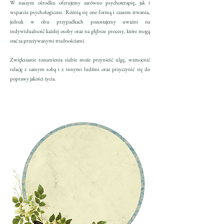
W naszym ośrodku oferujemy zarówno psychoterapię, jak i
wsparcie psychologiczne. Różnią się one formą i czasem trwania,
jednak w obu przypadkach pozostajemy uważni na
indywidualność każdej osoby oraz na głębsze procesy, które mogą
stać za przeżywanymi trudnościami.
Zwiększanie rozumienia siebie może przynieść ulgę, wzmocnić
relację z samym sobą i z innymi ludźmi oraz przyczynić się do
poprawy jakości życia.