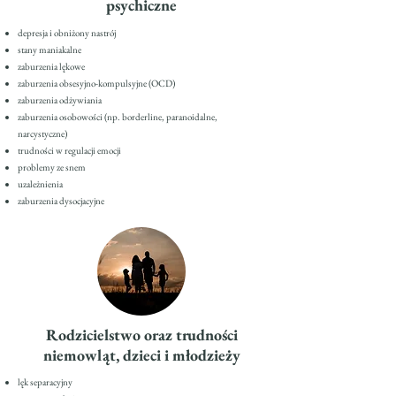
psychiczne
depresja i obniżony nastrój
stany maniakalne
zaburzenia lękowe
zaburzenia obsesyjno-kompulsyjne (OCD)
zaburzenia odżywiania
zaburzenia osobowości (np. borderline, paranoidalne,
narcystyczne)
trudności w regulacji emocji
problemy ze snem
uzależnienia
zaburzenia dysocjacyjne
Rodzicielstwo oraz trudności
niemowląt, dzieci i młodzieży
lęk separacyjny