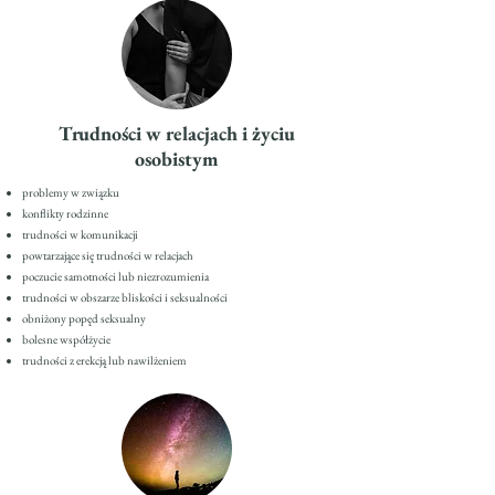
Trudności w relacjach i życiu
osobistym
problemy w związku
konflikty rodzinne
trudności w komunikacji
powtarzające się trudności w relacjach
poczucie samotności lub niezrozumienia
trudności w obszarze bliskości i seksualności
obniżony popęd seksualny
bolesne współżycie
trudności z erekcją lub nawilżeniem