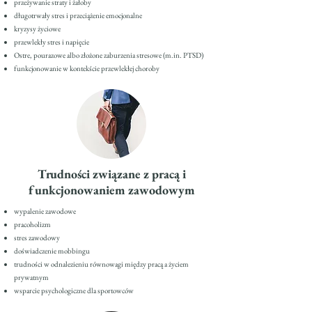
przeżywanie straty i żałoby
długotrwały stres i przeciążenie emocjonalne
kryzysy życiowe
przewlekły stres i napięcie
Ostre, pourazowe albo złożone zaburzenia stresowe (m.in. PTSD)
funkcjonowanie w kontekście przewlekłej choroby
Trudności związane z pracą i
funkcjonowaniem zawodowym
wypalenie zawodowe
pracoholizm
stres zawodowy
doświadczenie mobbingu
trudności w odnalezieniu równowagi między pracą a życiem
prywatnym
wsparcie psychologiczne dla sportowców