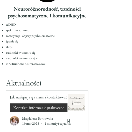
Neuroróżnorodność, trudności
psychosomatyczne i komunikacyjne
ADHD
spektrum autyzmu
somatyzacje i objawy psychosomatyczne
jąkanie się
afazja
trudności w uczeniu się
trudności komunikacyjne
inne trudności neurorozwojowe
Aktualności
Jak najlepiej się z nami skontaktować?
Kontakt i informacje praktyczne
Magdalena Borkowska
19 mar 2025
1 minut(y) czytania