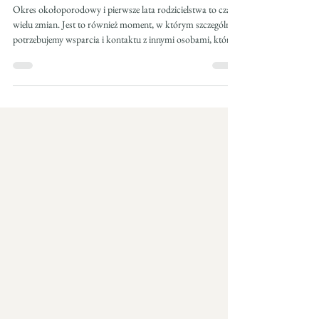
dzieci w wieku 0–3 lat
Okres okołoporodowy i pierwsze lata rodzicielstwa to czas
wielu zmian. Jest to również moment, w którym szczególnie
potrzebujemy wsparcia i kontaktu z innymi osobami, które
przechodzą lub przeszły podobne doświadczenia.